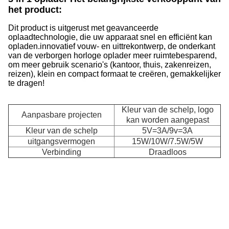
het product:
Dit product is uitgerust met geavanceerde
oplaadtechnologie, die uw apparaat snel en efficiënt kan
opladen.innovatief vouw- en uittrekontwerp, de onderkant
van de verborgen horloge oplader meer ruimtebesparend,
om meer gebruik scenario's (kantoor, thuis, zakenreizen,
reizen), klein en compact formaat te creëren, gemakkelijker
te dragen!
Kleur van de schelp, logo
Aanpasbare projecten
kan worden aangepast
Kleur van de schelp
5V=3A/9v=3A
uitgangsvermogen
15W/10W/7.5W/5W
Verbinding
Draadloos
3
In
1
C
C
v