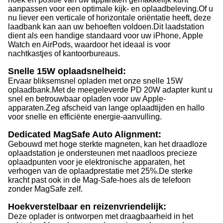
aanpassen voor een optimale kijk- en oplaadbeleving.
Of u
nu liever een verticale of horizontale oriëntatie heeft, deze
laadbank kan aan uw behoeften voldoen.
Dit laadstation
dient als een handige standaard voor uw iPhone, Apple
Watch en AirPods, waardoor het ideaal is voor
nachtkastjes of kantoorbureaus.
Snelle 15W oplaadsnelheid:
Ervaar bliksemsnel opladen met onze snelle 15W
oplaadbank.
Met de meegeleverde PD 20W adapter kunt u
snel en betrouwbaar opladen voor uw Apple-
apparaten.
Zeg afscheid van lange oplaadtijden en hallo
voor snelle en efficiënte energie-aanvulling.
Dedicated MagSafe Auto Alignment:
Gebouwd met hoge sterkte magneten, kan het draadloze
oplaadstation je ondersteunen met naadloos precieze
oplaadpunten voor je elektronische apparaten, het
verhogen van de oplaadprestatie met 25%.
De sterke
kracht past ook in de Mag-Safe-hoes als de telefoon
zonder MagSafe zelf.
Hoekverstelbaar en reizenvriendelijk:
Deze oplader is ontworpen met draagbaarheid in het