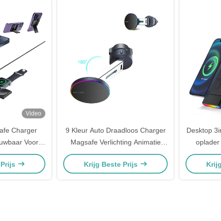
Video
afe Charger
9 Kleur Auto Draadloos Charger
Desktop 3i
uwbaar Voor
Magsafe Verlichting Animatie
oplader
Hoofdtelefoon
Verstelbare hoek
verborg
 Prijs
Krijg Beste Prijs
Krij
ge