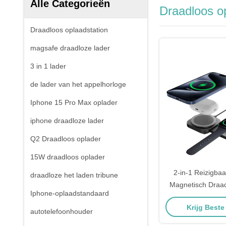
Alle Categorieën
Draadloos o
Draadloos oplaadstation
magsafe draadloze lader
3 in 1 lader
de lader van het appelhorloge
Iphone 15 Pro Max oplader
iphone draadloze lader
Q2 Draadloos oplader
15W draadloos oplader
2-in-1 Reizigba
draadloze het laden tribune
Magnetisch Draa
Iphone-oplaadstandaard
Desktop Offic
Krijg Beste
Opvouwbaar Tel
autotelefoonhouder
Voor Mobiele Te