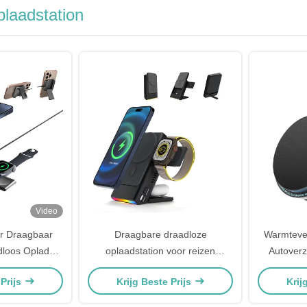
plaadstation
Video
ar Draagbaar
Draagbare draadloze
Warmtever
dloos Oplader
oplaadstation voor reizen
Autoverz
e Compact
Powerbank 3 in 1 draadloze
opladen 
 Prijs
Krijg Beste Prijs
Krij
efoonhouder
oplader
lefoon Voor