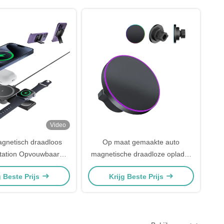
Video
agnetisch draadloos
Op maat gemaakte auto
tation Opvouwbaar
magnetische draadloze oplader
Magnetisch draadloos
verborgen met lichtschakeling
g Beste Prijs
Krijg Beste Prijs
oplader
functie