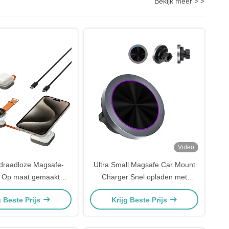
Bekijk meer > >
Video
draadloze Magsafe-
Ultra Small Magsafe Car Mount
r Op maat gemaakt
Charger Snel opladen met
plader voor telefoon
telefoonhouder voor auto's
g Beste Prijs
Krijg Beste Prijs
en horloge