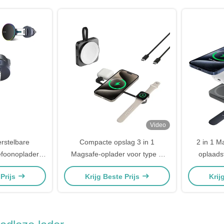
telefoon Snel
en
Video
erstelbare
Compacte opslag 3 in 1
2 in 1 M
efoonoplader
Magsafe-oplader voor type C
oplaads
mgevingslicht
koptelefoon
zakelijk 
 Prijs
Krijg Beste Prijs
Krij