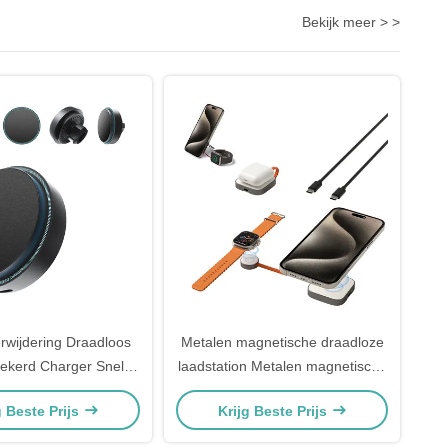
Bekijk meer > >
wijdering Draadloos
Metalen magnetische draadloze
ekerd Charger Snel
laadstation Metalen magnetische
Eenhandse bediening
2 in 1 Magsafe Multi Charger
g Beste Prijs
Krijg Beste Prijs