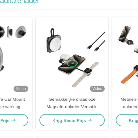
adloze lader
Video
Video
fe Car Mount
Gemakkelijke draadloze
Metalen 
ge werking
Magsafe-oplader Versatile
oplade
ouder
Magsafe 3 in 1 oplader
Magsafe-o
 Prijs
Krijg Beste Prijs
Krij