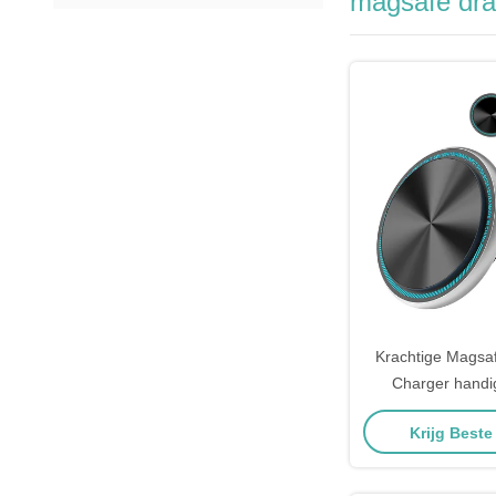
magsafe dra
Krachtige Magsa
Charger handi
telefoonh
Krijg Beste