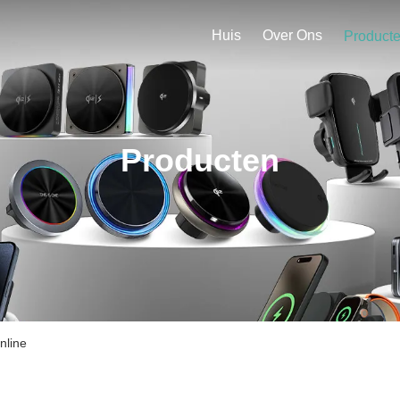
Huis
Over Ons
Product
Producten
nline