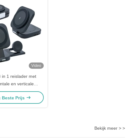
Video
3 in 1 reislader met
ntale en verticale
chermfunctie
g Beste Prijs
Bekijk meer > >