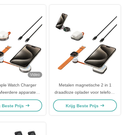
Video
Apple Watch Charger
Metalen magnetische 2 in 1
Meerdere apparaten
draadloze oplader voor telefoon
dloze reislader
en horloge met meerdere
g Beste Prijs
Krijg Beste Prijs
gebruiksscenario's