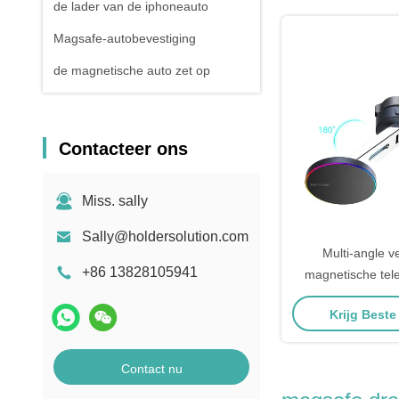
de lader van de iphoneauto
Horloge Voor Kop
oplad
Magsafe-autobevestiging
de magnetische auto zet op
Contacteer ons
Miss. sally
Sally@holdersolution.com
Multi-angle v
+86 13828105941
magnetische tel
voor auto's met o
Krijg Beste
Contact nu