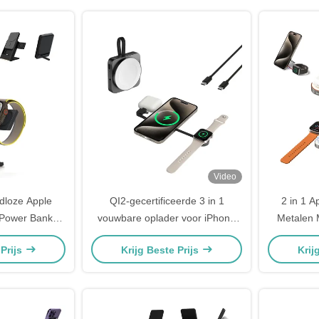
Video
dloze Apple
QI2-gecertificeerde 3 in 1
2 in 1 
 Power Bank
vouwbare oplader voor iPhone
Metalen 
h Charger
horloge en hoofdtelefoon
Draa
 Prijs
Krijg Beste Prijs
Krij