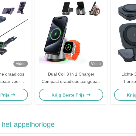
Video
Video
One draadloos
Dual Coil 3 In 1 Charger
Lichte 
sbaar voor
Compact draadloos aangepast
horizo
 headset
Magsafe-oplaadstation
s
 Prijs
Krijg Beste Prijs
Krij
 het appelhorloge