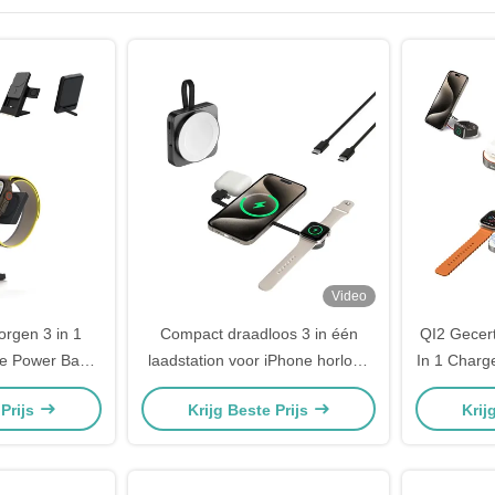
Video
orgen 3 in 1
Compact draadloos 3 in één
QI2 Gecert
ze Power Bank
laadstation voor iPhone horloge
In 1 Charg
Charger
en koptelefoon
Dra
 Prijs
Krijg Beste Prijs
Krij