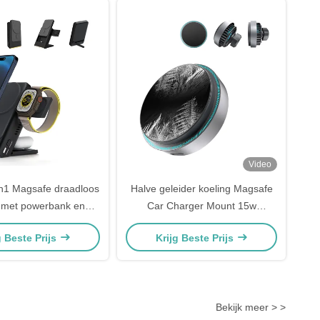
Video
n1 Magsafe draadloos
Halve geleider koeling Magsafe
 met powerbank en
Car Charger Mount 15w
en horloge ontwerp
Gemakkelijke installatie
g Beste Prijs
Krijg Beste Prijs
Bekijk meer > >