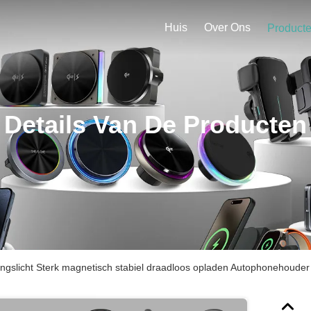
Huis
Over Ons
Product
Details Van De Producten
ngslicht Sterk magnetisch stabiel draadloos opladen Autophonehoude