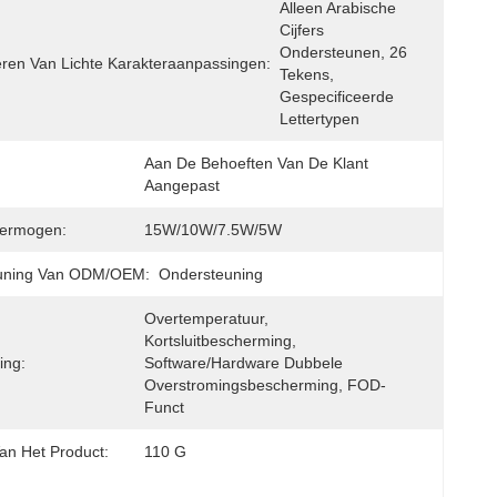
Alleen Arabische 
Cijfers 
Ondersteunen, 26 
eren Van Lichte Karakteraanpassingen:
Tekens, 
Gespecificeerde 
Lettertypen
Aan De Behoeften Van De Klant 
Aangepast
vermogen:
15W/10W/7.5W/5W
uning Van ODM/OEM:
Ondersteuning
Overtemperatuur, 
Kortsluitbescherming, 
ing:
Software/hardware Dubbele 
Overstromingsbescherming, FOD-
Funct
an Het Product:
110 G