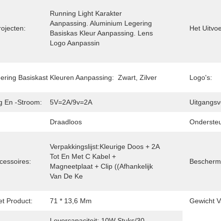
Running Light Karakter 
Aanpassing. Aluminium Legering 
ojecten:
Het Uitvo
Basiskas Kleur Aanpassing. Lens 
Logo Aanpassin
ering Basiskast Kleuren Aanpassing:
Zwart, Zilver
Logo's:
g En -stroom:
5V=2A/9v=2A
Uitgangs
Draadloos
Onderste
Verpakkingslijst:Kleurige Doos + 2A 
Tot En Met C Kabel + 
cessoires:
Bescherm
Magneetplaat + Clip ((afhankelijk 
Van De Ke
t Product:
71 * 13,6 Mm
Gewicht V
Levercapaciteit: 10W Stuks/30 