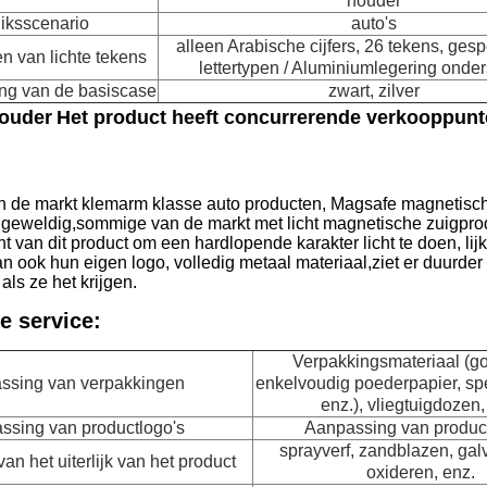
houder
iksscenario
auto's
alleen Arabische cijfers, 26 tekens, ges
n van lichte tekens
lettertypen / Aluminiumlegering onde
ing van de basiscase
zwart, zilver
ouder
Het product heeft concurrerende verkooppun
an de markt klemarm klasse auto producten, Magsafe magnetisch
geweldig,sommige van de markt met licht magnetische zuigprod
icht van dit product om een hardlopende karakter licht te doen, l
kan ook hun eigen logo, volledig metaal materiaal,ziet er duurder 
ls ze het krijgen.
e service:
Verpakkingsmateriaal (go
ssing van verpakkingen
enkelvoudig poederpapier, spe
enz.), vliegtuigdozen,
ssing van productlogo's
Aanpassing van produc
sprayverf, zandblazen, gal
n het uiterlijk van het product
oxideren, enz.