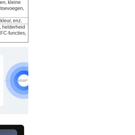
ren, kleine
 toevoegen,
 kleur, enz.
, helderheid
NFC-functies,