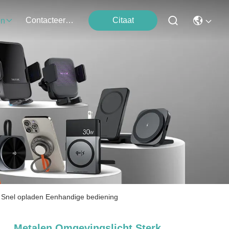
Contacteer Ons
Citaat
en
r Snel opladen Eenhandige bediening
Metalen Omgevingslicht Sterk