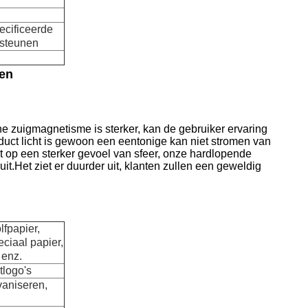
pecificeerde
rsteunen
ten
e zuigmagnetisme is sterker, kan de gebruiker ervaring
uct licht is gewoon een eentonige kan niet stromen van
ijkt op een sterker gevoel van sfeer, onze hardlopende
uit.Het ziet er duurder uit, klanten zullen een geweldig
lfpapier,
ciaal papier,
 enz.
tlogo's
vaniseren,