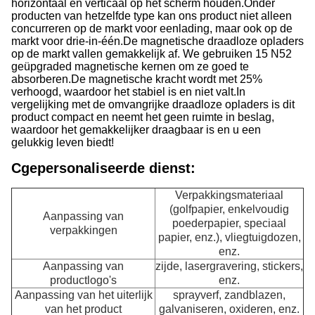
horizontaal en verticaal op het scherm houden.
Onder
producten van hetzelfde type kan ons product niet alleen
concurreren op de markt voor eenlading, maar ook op de
markt voor drie-in-één.
De magnetische draadloze opladers
op de markt vallen gemakkelijk af. We gebruiken 15 N52
geüpgraded magnetische kernen om ze goed te
absorberen.
De magnetische kracht wordt met 25%
verhoogd, waardoor het stabiel is en niet valt.
In
vergelijking met de omvangrijke draadloze opladers is dit
product compact en neemt het geen ruimte in beslag,
waardoor het gemakkelijker draagbaar is en u een
gelukkig leven biedt!
C
gepersonaliseerde dienst:
Verpakkingsmateriaal
(golfpapier, enkelvoudig
Aanpassing van
poederpapier, speciaal
verpakkingen
papier, enz.), vliegtuigdozen,
enz.
Aanpassing van
zijde, lasergravering, stickers,
productlogo's
enz.
Aanpassing van het uiterlijk
sprayverf, zandblazen,
van het product
galvaniseren, oxideren, enz.