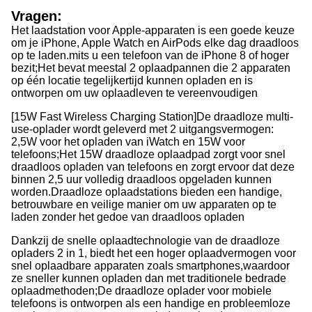
Vragen:
Het laadstation voor Apple-apparaten is een goede keuze
om je iPhone, Apple Watch en AirPods elke dag draadloos
op te laden.mits u een telefoon van de iPhone 8 of hoger
bezit;
Het bevat meestal 2 oplaadpannen die 2 apparaten
op één locatie tegelijkertijd kunnen opladen en is
ontworpen om uw oplaadleven te vereenvoudigen
[15W Fast Wireless Charging Station]De draadloze multi-
use-oplader wordt geleverd met 2 uitgangsvermogen:
2,5W voor het opladen van iWatch en 15W voor
telefoons;
Het 15W draadloze oplaadpad zorgt voor snel
draadloos opladen van telefoons en zorgt ervoor dat deze
binnen 2,5 uur volledig draadloos opgeladen kunnen
worden.
Draadloze oplaadstations bieden een handige,
betrouwbare en veilige manier om uw apparaten op te
laden zonder het gedoe van draadloos opladen
Dankzij de snelle oplaadtechnologie van de draadloze
opladers 2 in 1, biedt het een hoger oplaadvermogen voor
snel oplaadbare apparaten zoals smartphones,waardoor
ze sneller kunnen opladen dan met traditionele bedrade
oplaadmethoden;
De draadloze oplader voor mobiele
telefoons is ontworpen als een handige en probleemloze