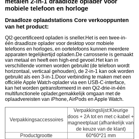
metalen 2-in-1 draadloze oplader voor
mobiele telefoon en horloge
Draadloze oplaadstations Core verkooppunten
van het product:
QI2-gecertificeerd opladen is sneller.
Het is een twee-in-
één draadloze oplader voor desktop voor mobiele
telefoons en horloges, en oortelefoons kunnen meerdere
apparaten tegelijkertijd opladen.
De carrosserie is gemaakt
van metaal en heeft een high-end gevoel.
Het kan in
verschillende vormen worden gebruikt (de telefoon wordt
horizontaal, verticaal gehouden), de 2-in-1 kan ook worden
gebruikt als een 3-in-1.
Door verbinding te maken met een
officiële Apple Watch-oplader via een USB-C-interface,
kan het worden getransformeerd in een Qi2-drie-in-één
multifunctionele oplader,gemakkelijk omgaan met de
oplaadvereisten van iPhone, AirPods en Apple Watch.
Verpakkingslijst:Kleurige
doos + 2A tot en met c-kabel +
Verpakkingsaccessoires
magneetplaat (afhankelijk van
de keuze van de klant)
Productgrootte
60*60*21 mm