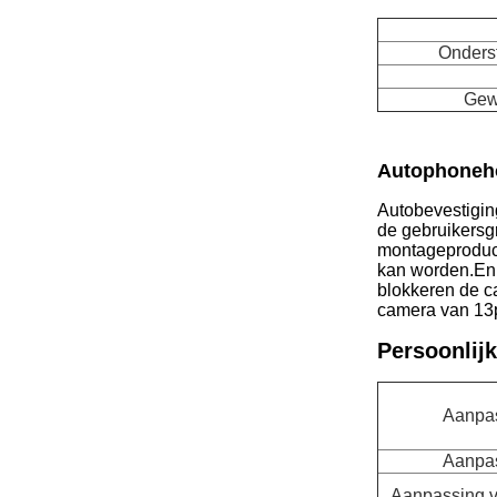
Onders
Gewi
Autophoneh
Autobevestigin
de gebruikersg
montageproduct
kan worden.En o
blokkeren de c
camera van 13p
Persoonlijk
Aanpas
Aanpas
Aanpassing va