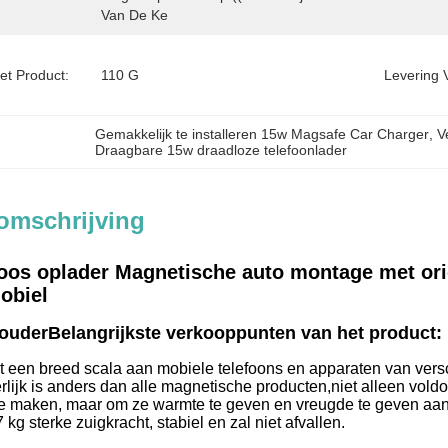
Van De Ke
et Product:
110 G
Levering 
Gemakkelijk te installeren 15w Magsafe Car Charger
, 
V
Draagbare 15w draadloze telefoonlader
omschrijving
oos oplader Magnetische auto montage met orig
obiel
ouder
Belangrijkste verkooppunten van het product:
 een breed scala aan mobiele telefoons en apparaten van versc
terlijk is anders dan alle magnetische producten,niet alleen vold
e maken, maar om ze warmte te geven en vreugde te geven aan 
 kg sterke zuigkracht, stabiel en zal niet afvallen.