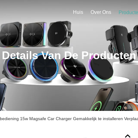
Huis
Over Ons
Product
Details Van De Producten
ediening 15w Magsafe Car Charger Gemakkelijk te installeren Verpla