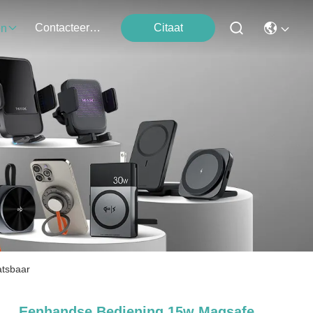
Contacteer Ons
Citaat
en
atsbaar
Eenhandse Bediening 15w Magsafe