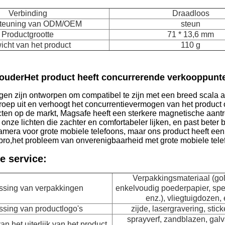
Verbinding
Draadloos
teuning van ODM/OEM
steun
Productgrootte
71 * 13,6 mm
cht van het product
110 g
ouder
Het product heeft concurrerende verkooppunt
gen zijn ontworpen om compatibel te zijn met een breed scala a
roep uit en verhoogt het concurrentievermogen van het product
en op de markt, Magsafe heeft een sterkere magnetische aantr
nze lichten die zachter en comfortabeler lijken, en past beter 
amera voor grote mobiele telefoons, maar ons product heeft een 
ro,het probleem van onverenigbaarheid met grote mobiele tel
e service:
Verpakkingsmateriaal (gol
sing van verpakkingen
enkelvoudig poederpapier, spec
enz.), vliegtuigdozen, 
sing van productlogo's
zijde, lasergravering, stick
sprayverf, zandblazen, galv
n het uiterlijk van het product