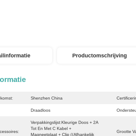
ilinformatie
Productomschrijving
formatie
rkomst:
Shenzhen China
Certificeri
Draadloos
Onderste
Verpakkingslijst:Kleurige Doos + 2A 
Tot En Met C Kabel + 
cessoires:
Grootte V
Magneetplaat + Clip ((afhankelijk 