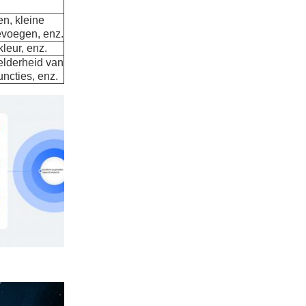
en, kleine
evoegen, enz.
 kleur, enz.
helderheid van
ncties, enz.