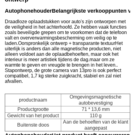
Autophonehouder
Belangrijkste verkooppunten va
Draadloze oplaadstukken voor auto's zijn ontworpen met
de veiligheid in het achterhoofd. Ze hebben vaak functies
zoals beveiligde grepen om te voorkomen dat de telefoon
valt en oververwarmingsbescherming om veilig op te
laden.Oorspronkelijk ontwerp + transparante textuurHet
uiterlijk is anders dan alle magnetische producten, niet
alleen voldoet aan de oplaadbehoeften, maar ook het
interieur is meer artistiek tijdens de dag.maar om ze
warmte te geven en vreugde te brengen in het leven..
Stapontwerp, de grote camera van 13pro is ook perfect
compatibel, 1,7 kg sterke zuigkracht, stabiel en zal niet
afvallen.
Omgevingsmagnetische
productnaam
autobevestiging
Productgrootte
71 * 13,6 mm
Gewicht van het product
110 g
Aan de behoeften van de klant
Buitenste doos
aangepast