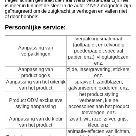
negen lichten gemaakt die naar wens verstelbaar zijn.Het
is meer in lijn met de sfeer in de auto12 N52-magneten zijn
geïntegreerd om de zuigkracht te verhogen en vallen niet
af door hobbels.
Persoonlijke service:
Verpakkingsmateriaal
(golfpapier, enkelvoudig
Aanpassing van
poederpapier, speciaal
verpakkingen
papier, enz.), vliegtuigdozen,
enz.
Aanpassing van
zijde, lasergravering, stickers,
productlogo's
enz.
Aanpassing van het uiterlijk
sprayverf, zandblazen,
van het product
galvaniseren, oxideren, enz.
het product styling
Product ODM exclusieve
verbeteren, kleine
styling aanpassing
accessoires aan het product
toevoegen, enz.
Aanpassing van de kleur
zwart, wit, roze, zilver, grijs,
van het product
kleur, enz.
animatie-effecten van lichten,