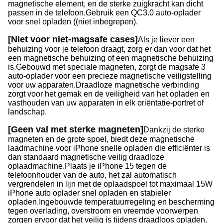
magnetische element, en de sterke zuigkracht kan dicht
passen in de telefoon.
Gebruik een QC3.0 auto-oplader
voor snel opladen ((niet inbegrepen).
[Niet voor niet-magsafe cases]
Als je liever een
behuizing voor je telefoon draagt, zorg er dan voor dat het
een magnetische behuizing of een magnetische behuizing
is.
Gebouwd met speciale magneten, zorgt de magsafe 3
auto-oplader voor een precieze magnetische veiligstelling
voor uw apparaten.
Draadloze magnetische verbinding
zorgt voor het gemak en de veiligheid van het opladen en
vasthouden van uw apparaten in elk oriëntatie-portret of
landschap.
[Geen val met sterke magneten]
Dankzij de sterke
magneten en de grote spoel, biedt deze magnetische
laadmachine voor iPhone snelle opladen die efficiënter is
dan standaard magnetische veilig draadloze
oplaadmachine.
Plaats je iPhone 15 tegen de
telefoonhouder van de auto, het zal automatisch
vergrendelen in lijn met de oplaadspoel tot maximaal 15W
iPhone auto oplader snel opladen en stabieler
opladen.
Ingebouwde temperatuurregeling en bescherming
tegen overlading, overstroom en vreemde voorwerpen
zorgen ervoor dat het veilig is tijdens draadloos opladen.