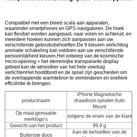
Compatibel met een breed scala aan apparaten,
waaronder smartphones en GPS-navigatoren. De hoek
kan flexibel worden aangepast, naar voren en achteruit, en
meerdere hoeken kunnen zich aanpassen aan uw
verschillende gebruiksbehoeften.De 9 kleuren verlichting
animatie schakeling kan voldoen aan uw verschillende
persoonlijkheid kleuren.Het ontwerp van de kosmische
micro-opening + het sterrenrijke transparante display
gebied kan de atmosfeer van het hele voertuig
verlichtenHet hoofdbord en de spoel zijn gescheiden om
de overlappende warmtebron te verminderen en snellere
efficiëntie te brengen.
iPhone Magnetische
productnaam
draadloze oplader Auto
Mount
Op maat gemaakte
volgens de eisen van de klant
merklogo's
Gewicht van het product
99.9 g
A
Aan de behoeften van de
Buitenste doos