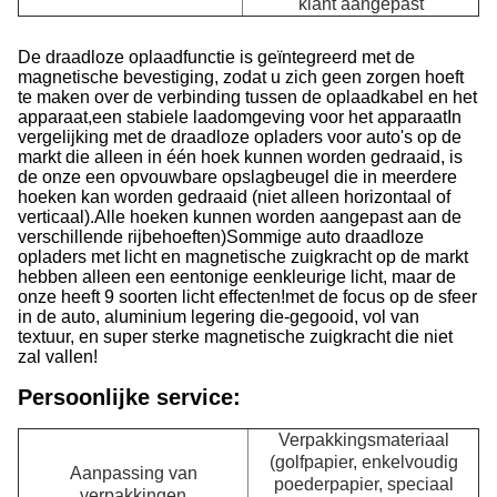
klant aangepast
De draadloze oplaadfunctie is geïntegreerd met de
magnetische bevestiging, zodat u zich geen zorgen hoeft
te maken over de verbinding tussen de oplaadkabel en het
apparaat,een stabiele laadomgeving voor het apparaatIn
vergelijking met de draadloze opladers voor auto's op de
markt die alleen in één hoek kunnen worden gedraaid, is
de onze een opvouwbare opslagbeugel die in meerdere
hoeken kan worden gedraaid (niet alleen horizontaal of
verticaal).Alle hoeken kunnen worden aangepast aan de
verschillende rijbehoeften)Sommige auto draadloze
opladers met licht en magnetische zuigkracht op de markt
hebben alleen een eentonige eenkleurige licht, maar de
onze heeft 9 soorten licht effecten!met de focus op de sfeer
in de auto, aluminium legering die-gegooid, vol van
textuur, en super sterke magnetische zuigkracht die niet
zal vallen!
Persoonlijke service:
Verpakkingsmateriaal
(golfpapier, enkelvoudig
Aanpassing van
poederpapier, speciaal
verpakkingen