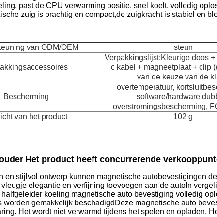
ling, past de CPU verwarming positie, snel koelt, volledig opl
che zuig is prachtig en compact,de zuigkracht is stabiel en blokk
teuning van ODM/OEM
steun
Verpakkingslijst:Kleurige doos +
akkingsaccessoires
c kabel + magneetplaat + clip (
van de keuze van de kl
overtemperatuur, kortsluitbe
Bescherming
software/hardware dub
overstromingsbescherming, FO
cht van het product
102 g
ouder
Het product heeft concurrerende verkooppunt
en stijlvol ontwerp kunnen magnetische autobevestigingen de al
 vleugje elegantie en verfijning toevoegen aan de autoIn verg
 halfgeleider koeling magnetische auto bevestiging volledig oplo
s worden gemakkelijk beschadigdDeze magnetische auto bevesti
varing. Het wordt niet verwarmd tijdens het spelen en opladen. 