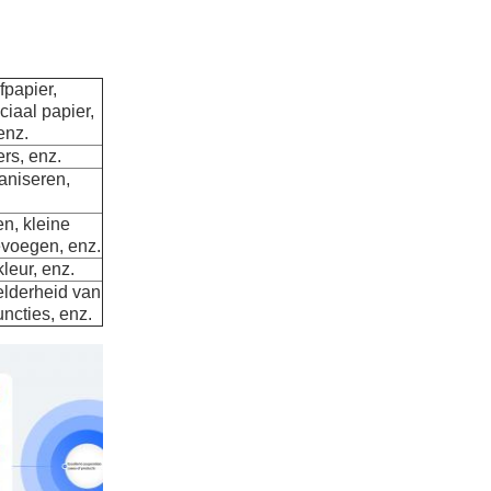
fpapier,
iaal papier,
enz.
ers, enz.
aniseren,
en, kleine
evoegen, enz.
 kleur, enz.
helderheid van
ncties, enz.