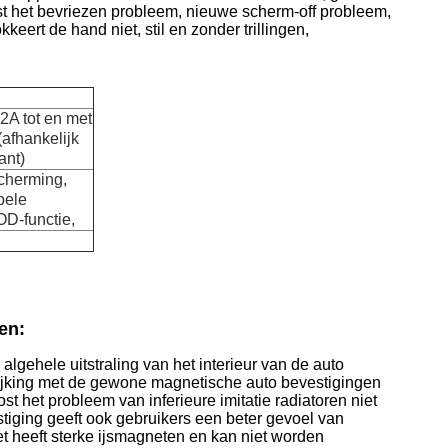
ost het bevriezen probleem, nieuwe scherm-off probleem,
eert de hand niet, stil en zonder trillingen,
 2A tot en met
(afhankelijk
ant)
scherming,
bele
D-functie,
en:
gehele uitstraling van het interieur van de auto
elijking met de gewone magnetische auto bevestigingen
st het probleem van inferieure imitatie radiatoren niet
ging geeft ook gebruikers een beter gevoel van
Het heeft sterke ijsmagneten en kan niet worden