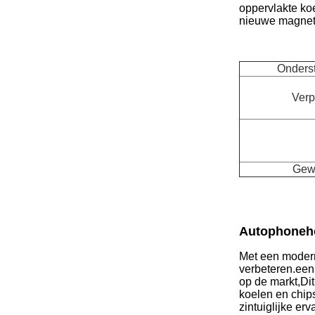
oppervlakte koe
nieuwe magnetis
Onders
Verp
Gewi
Autophoneh
Met een modern 
verbeteren.een
op de markt,Dit
koelen en chip
zintuiglijke er