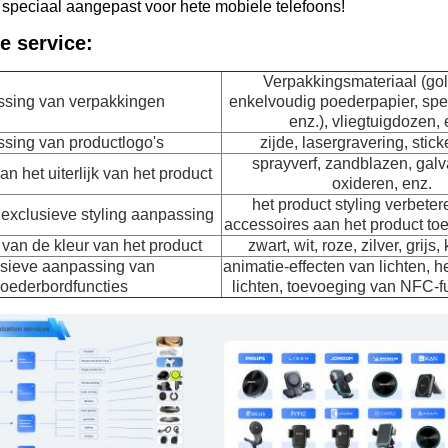
 speciaal aangepast voor hete mobiele telefoons!
e service:
Verpakkingsmateriaal (gol
sing van verpakkingen
enkelvoudig poederpapier, spec
enz.), vliegtuigdozen, 
sing van productlogo's
zijde, lasergravering, stick
sprayverf, zandblazen, galv
n het uiterlijk van het product
oxideren, enz.
het product styling verbeter
xclusieve styling aanpassing
accessoires aan het product to
van de kleur van het product
zwart, wit, roze, zilver, grijs,
sieve aanpassing van
animatie-effecten van lichten, 
oederbordfuncties
lichten, toevoeging van NFC-fu