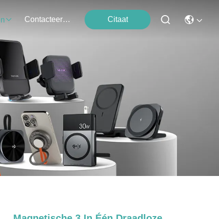
Contacteer Ons
Citaat
en
Magnetische 3 In Één Draadloze