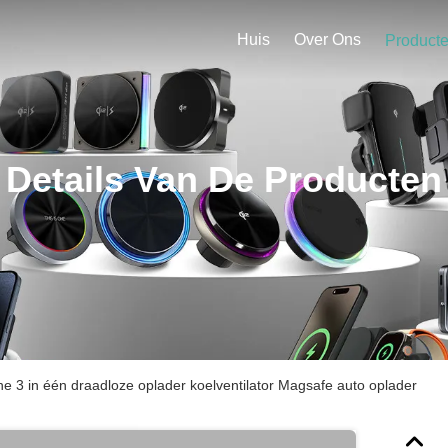
Huis
Over Ons
Product
Details Van De Producten
e 3 in één draadloze oplader koelventilator Magsafe auto oplader