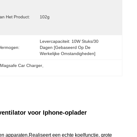
an Het Product:
102g
Levercapaciteit: 10W Stuks/30 
Vermogen:
Dagen [gebaseerd Op De 
Werkelijke Omstandigheden]
r Magsafe Car Charger
, 
ventilator voor Iphone-oplader
en apparaten.Realiseert een echte koelfunctie, grote