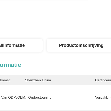
ilinformatie
Productomschrijving
formatie
rkomst:
Shenzhen China
Certificeri
g Van ODM/OEM:
Ondersteuning
Verpakkin