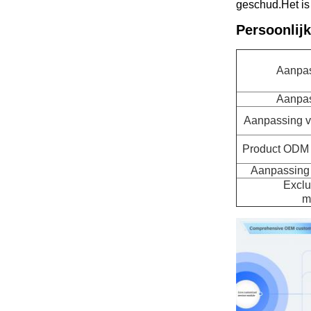
geschud.Het is
Persoonlijk
Aanpas
Aanpas
Aanpassing va
Product ODM e
Aanpassing 
Exclu
m