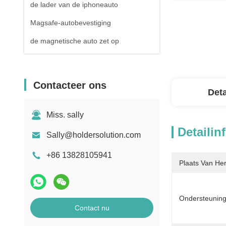
de lader van de iphoneauto
Magsafe-autobevestiging
de magnetische auto zet op
Contacteer ons
Deta
Miss. sally
Detailin
Sally@holdersolution.com
+86 13828105941
Plaats Van He
Ondersteunin
Contact nu