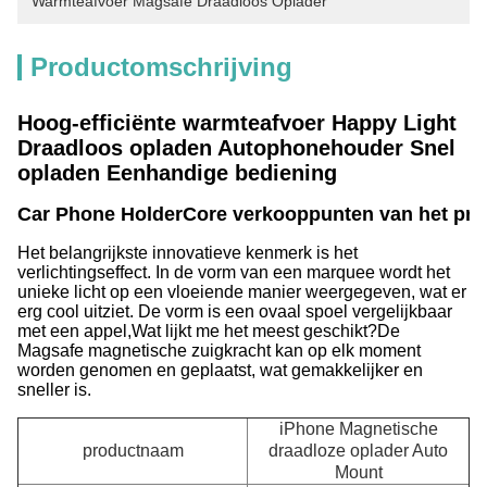
Warmteafvoer Magsafe Draadloos Oplader
Productomschrijving
Hoog-efficiënte warmteafvoer Happy Light
Draadloos opladen Autophonehouder Snel
opladen Eenhandige bediening
Car Phone HolderCore verkooppunten van het pro
Het belangrijkste innovatieve kenmerk is het
verlichtingseffect. In de vorm van een marquee wordt het
unieke licht op een vloeiende manier weergegeven, wat er
erg cool uitziet. De vorm is een ovaal spoel vergelijkbaar
met een appel,Wat lijkt me het meest geschikt?De
Magsafe magnetische zuigkracht kan op elk moment
worden genomen en geplaatst, wat gemakkelijker en
sneller is.
iPhone Magnetische
productnaam
draadloze oplader Auto
Mount
A