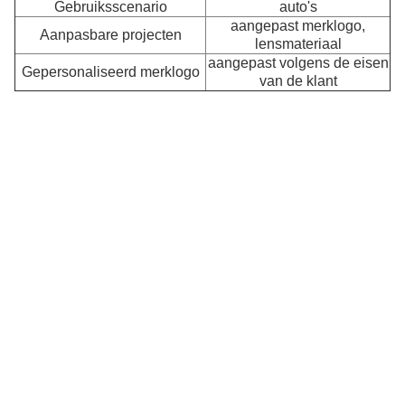
Gebruiksscenario
auto's
aangepast merklogo,
In
Aanpasbare projecten
ve
lensmateriaal
m
aangepast volgens de eisen
Gepersonaliseerd merklogo
d
van de klant
o
d
ma
ve
pr
vo
au
m
k
he
M
e
st
m
kr
di
d
ge
k
v