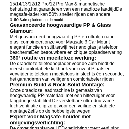
15/14/13/12/12 Pro/12 Pro Max & magnetische
behuizing.het garanderen van een naadloze laadtijdDe
magsafe-lader kan 50% sneller rijden dan andere
auto's.
de opladers op de markt.
Geavanceerde hoogwaardige PP & Glass
Glamour:
Met geavanceerd hoogwaardig PP en ultrafijn nano
glas, combineert onze voor Magsafe 3 Car Mount
elegant functie en stijl.terwijl het nano glas je telefoon
beschermtEen betrouwbare en chique oplaadservaring
360° rotatie en moeiteloze werking:
De draadloze telefoonoplader voor de auto biedt de
meest comfortabele kijkhoek voor uw rit.Plaats en
verwijder je telefoon moeiteloos in slechts één seconde,
het garanderen van veiliger en comfortabeler rijden
Premium Build & Rock-Solid Montage:
Onze draadloze laadmachine is gemaakt van
hoogwaardig PP-materiaal met een hittezuiger voor
langdurige stabiliteit.De verstelbare ultra-duurzame
luchtventilatie clip zorgt voor een veilige en stabiele
montageZelfs op de hobbeligste wegen
Expert voor Magsafe-houder met
omgevingsverlichting:
De omgevingsblauwe LED-verlichting voegt verfijning