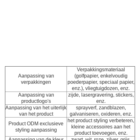
da
u
wi
w
e
be
kl
bi
P
s
Verpakkingsmateriaal
Aanpassing van
(golfpapier, enkelvoudig
verpakkingen
poederpapier, speciaal papier,
enz.), vliegtuigdozen, enz.
Aanpassing van
zijde, lasergravering, stickers,
productlogo's
enz.
Aanpassing van het uiterlijk
sprayverf, zandblazen,
van het product
galvaniseren, oxideren, enz.
het product styling verbeteren,
Product ODM exclusieve
kleine accessoires aan het
styling aanpassing
product toevoegen, enz.
Aanpassing van de kleur
zwart, wit, roze, zilver, grijs,