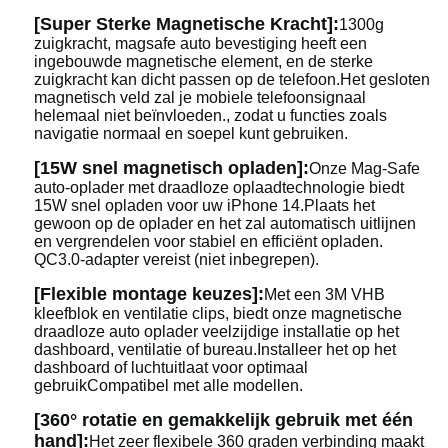
[Super Sterke Magnetische Kracht]:
1300g
zuigkracht, magsafe auto bevestiging heeft een
ingebouwde magnetische element, en de sterke
zuigkracht kan dicht passen op de telefoon.Het gesloten
magnetisch veld zal je mobiele telefoonsignaal
helemaal niet beïnvloeden., zodat u functies zoals
navigatie normaal en soepel kunt gebruiken.
[15W snel magnetisch opladen]:
Onze Mag-Safe
auto-oplader met draadloze oplaadtechnologie biedt
15W snel opladen voor uw iPhone 14.Plaats het
gewoon op de oplader en het zal automatisch uitlijnen
en vergrendelen voor stabiel en efficiënt opladen.
QC3.0-adapter vereist (niet inbegrepen).
[Flexible montage keuzes]:
Met een 3M VHB
kleefblok en ventilatie clips, biedt onze magnetische
draadloze auto oplader veelzijdige installatie op het
dashboard, ventilatie of bureau.Installeer het op het
dashboard of luchtuitlaat voor optimaal
gebruikCompatibel met alle modellen.
[360° rotatie en gemakkelijk gebruik met één
hand]:
Het zeer flexibele 360 graden verbinding maakt