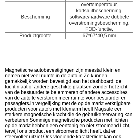
overtemperatuur,
kortsluitbescherming,
Bescherming
software/hardware dubbele
overstromingsbescherming,
FOD-functie,
Productgrootte
67*67*40,5 mm
A
Magnetische autobevestigingen zijn meestal klein en
nemen niet veel ruimte in de auto in.
Ze kunnen
gemakkelijk worden bevestigd aan het dashboard, de
luchtinlaat of andere geschikte plaatsen zonder het zicht
van de bestuurder te belemmeren of andere accessoires
van de auto te verstoren.meer ruimte voor bestuurder en
passagiers.
In vergelijking met de op de markt verkrijgbare
producten voor auto's met klemarm heeft Magsafe een
sterkere magnetische kracht die de gebruikerservaring kan
verbeteren.
Sommige magnetische producten met lichten
op de markt hebben een eentonig en niet-stroomend licht,
terwijl ons product een stroomend licht heeft, dat er
sfeervoller uitziet.
Ons vloeiende karakterlicht kan ook