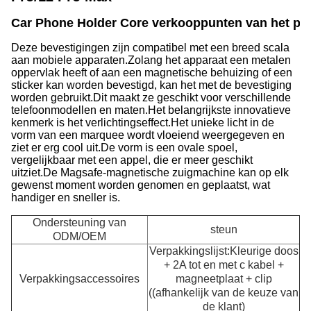
Car Phone Holder Core verkooppunten van het pr
Deze bevestigingen zijn compatibel met een breed scala
aan mobiele apparaten.
Zolang het apparaat een metalen
oppervlak heeft of aan een magnetische behuizing of een
sticker kan worden bevestigd, kan het met de bevestiging
worden gebruikt.
Dit maakt ze geschikt voor verschillende
telefoonmodellen en maten.
Het belangrijkste innovatieve
kenmerk is het verlichtingseffect.
Het unieke licht in de
vorm van een marquee wordt vloeiend weergegeven en
ziet er erg cool uit.
De vorm is een ovale spoel,
vergelijkbaar met een appel, die er meer geschikt
uitziet.
De Magsafe-magnetische zuigmachine kan op elk
gewenst moment worden genomen en geplaatst, wat
handiger en sneller is.
Ondersteuning van
steun
ODM/OEM
Verpakkingslijst:Kleurige doos
+ 2A tot en met c kabel +
Verpakkingsaccessoires
magneetplaat + clip
((afhankelijk van de keuze van
de klant)