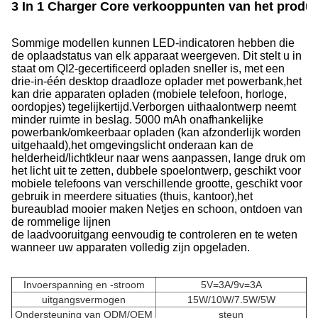
3 In 1 Charger Core verkooppunten van het produc
Sommige modellen kunnen LED-indicatoren hebben die
de oplaadstatus van elk apparaat weergeven. Dit stelt u in
staat om QI2-gecertificeerd opladen sneller is, met een
drie-in-één desktop draadloze oplader met powerbank,het
kan drie apparaten opladen (mobiele telefoon, horloge,
oordopjes) tegelijkertijd.
Verborgen uithaalontwerp neemt
minder ruimte in beslag. 5000 mAh onafhankelijke
powerbank/omkeerbaar opladen (kan afzonderlijk worden
uitgehaald),het omgevingslicht onderaan kan de
helderheid/lichtkleur naar wens aanpassen, lange druk om
het licht uit te zetten, dubbele spoelontwerp, geschikt voor
mobiele telefoons van verschillende grootte, geschikt voor
gebruik in meerdere situaties (thuis, kantoor),het
bureaublad mooier maken Netjes en schoon, ontdoen van
de rommelige lijnen
de laadvooruitgang eenvoudig te controleren en te weten
wanneer uw apparaten volledig zijn opgeladen.
Invoerspanning en -stroom
5V=3A/9v=3A
uitgangsvermogen
15W/10W/7.5W/5W
Ondersteuning van ODM/OEM
steun