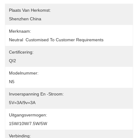
Plaats Van Herkomst:
Shenzhen China
Merknaam:
Neutral  Customised To Customer Requirements
Certificering:
QI2
Modelnummer:
N5
Invoerspanning En -stroom:
5V=3A/9v=3A
Uitgangsvermogen:
15W/10W/7.5W/5W
Verbinding: