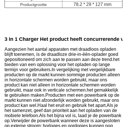
78.2 * 29 * 127 mm
Productgrootte
3 In 1 Charger Het product heeft concurrerende v
Aangezien het aantal apparaten met draadloos opladen
blijft toenemen, is de draadloze drie-in-één-oplader goed
gepositioneerd om zich aan te passen aan deze trend.het
bieden van een oplossing voor het opladen op lange
termijn voor gebruikers.
In vergelijking met vergelijkbare
producten op de markt kunnen sommige producten alleen
in horizontale schermen worden gebruikt, maar ons
product kan niet alleen in horizontale schermen worden
gebruikt, maar ook in verticale schermen.het gemakkelijk
te gebruiken maken.
Producten met een powerbank op de
markt kunnen niet afzonderlijk worden gebruikt, maar ons
product kan wel.
Haal het eruit en gebruik het apart.
Als je
het samenzet, geef dan prioriteit aan het opladen van de
mobiele telefoon.
Als het bijna vol is, laad je de powerbank
op.
Verwijder de powerbank wanneer deze is aangesloten
op externe stroom: horloges en oordopjes kunnen nog