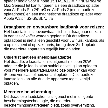
oplader nodig voor iPhone 15/14/13/12 Mini/Plus/Pro/Pro
Max Series.
Het kan fungeren als een draadloze oplader
voor AirPods Pro 2/Pro/3 en AirPods 2 (met draadloze
oplaadhoes) en een magnetische draadloze oplader voor
Apple Watch S2-S9/SE/Ultra
Draagbare en opvouwbare laadbank voor reizen:
Het laadstation is opvouwbaar, licht en draagbaar en kan
in een tas of koffer worden geplaatst.
Dit draadloze
oplaadpad is niet alleen geschikt voor uw huis, kantoor, als
u op reis bent of op zakenreis, breng deze 3in1 oplader,
die meerdere apparaten tegelijk kan opladen
Uitgerust met een sneloplaadadapter:
Het draadloze laadstation is uitgerust met een 20W
adapter die je laadstation stabiel en veilig kan opladen
voor meerdere apparaten.
Draadloze oplader kan voor
iPhone verticaal of horizontaal opladen.
Dit draadloze
laadstation kan alle drie de apparaten tegelijkertijd
opladen.
Meerdere bescherming:
Dit draadloze laadstation is uitgerust met intelligente
beschermingstechnologie, die meerdere
beschermingsmaatregelen biedt, zoals oververhitting,