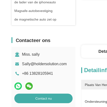
de lader van de iphoneauto
Magsafe-autobevestiging
de magnetische auto zet op
Contacteer ons
Deta
Miss. sally
Sally@holdersolution.com
Detailin
+86 13828105941
Plaats Van He
Contact nu
Ondersteunin