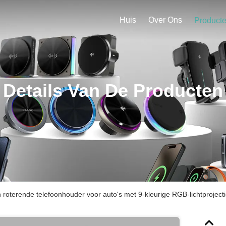
Huis
Over Ons
Product
Details Van De Producten
 roterende telefoonhouder voor auto's met 9-kleurige RGB-lichtprojec