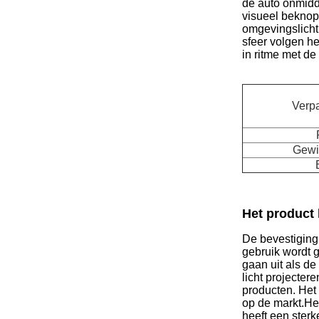
de auto onmidde
visueel beknop
omgevingslicht:
sfeer volgen h
in ritme met d
Verp
Gewic
Het product
De bevestiging 
gebruik wordt 
gaan uit als d
licht projecte
producten. Het 
op de markt.He
heeft een sterk