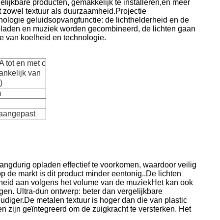
gelijkbare producten, gemakkelijk te installeren,en meer
 zowel textuur als duurzaamheid.Projectie
chnologie geluidsopvangfunctie: de lichthelderheid en de
opladen en muziek worden gecombineerd, de lichten gaan
e van koelheid en technologie.
A tot en met c
ankelijk van
)
m
 aangepast
langdurig opladen effectief te voorkomen, waardoor veilig
 de markt is dit product minder eentonig..De lichten
erheid aan volgens het volume van de muziekHet kan ook
en. Ultra-dun ontwerp: beter dan vergelijkbare
oudiger.De metalen textuur is hoger dan die van plastic
 zijn geïntegreerd om de zuigkracht te versterken. Het