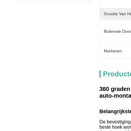
Grootte Van He
Buitenste Doo
Markeren:
Product
360 graden 
auto-mont
Belangrijkst
De bevestiging
beste hoek wor