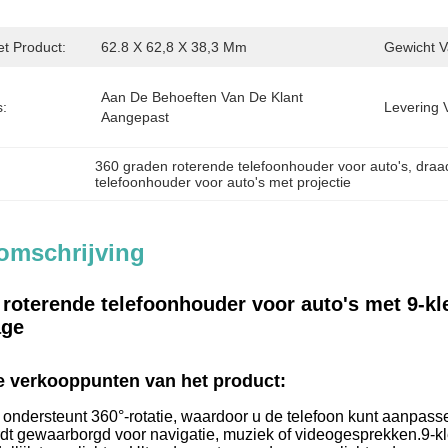
t Product:
62.8 X 62,8 X 38,3 Mm
Gewicht V
Aan De Behoeften Van De Klant 
s:
Levering 
Aangepast
360 graden roterende telefoonhouder voor auto's
, 
draa
telefoonhouder voor auto's met projectie
omschrijving
roterende telefoonhouder voor auto's met 9-kl
age
e verkooppunten van het product:
 ondersteunt 360°-rotatie, waardoor u de telefoon kunt aanpas
dt gewaarborgd voor navigatie, muziek of videogesprekken.
9-kl