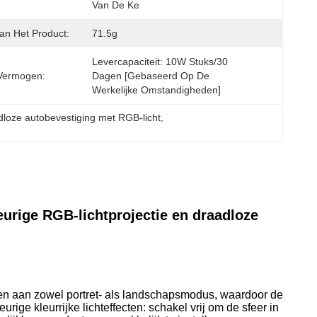
Van De Ke
an Het Product:
71.5g
Levercapaciteit: 10W Stuks/30 
Vermogen:
Dagen [gebaseerd Op De 
Werkelijke Omstandigheden]
dloze autobevestiging met RGB-licht
, 
eurige RGB-lichtprojectie en draadloze
sen aan zowel portret- als landschapsmodus, waardoor de
eurige kleurrijke lichteffecten: schakel vrij om de sfeer in