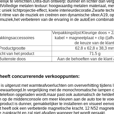
llijk te verlichten.Ultra-dun ontwerp: dunner en lichter dan ver
tVolledige metalen textuur: hoogwaardig metalen materiaal, met
 uniek lichtprojectie-effect, koele interieurdecoratie.Zwarte te
et ritme van de muziek en creëren een dynamische sfeer.A19, 
e muziek,het verbeteren van de ervaring in de autoEen combinati
Verpakkingslijst:Kleurige doos + 2
akkingsaccessoires
kabel + magneetplaat + clip ((afh
de keuze van de klant
Productgrootte
62.8 x 62,8 x 38,3 m
ht van het product
71.5 g
Buitenste doos
Aan de behoeften van de klant
 heeft concurrerende verkooppunten:
is uitgerust met warmteafvoerluchten om oververhitting tijdens 
gewaarborgd.
In vergelijking met de monochromatische lampen op
e telefoon opgeladen wordt.maar past ook automatisch de held
ren op de middenconsole om meer kleuren aan de auto toe te voeg
product is dunner, gemakkelijker te installeren en visueel eenv
t heeft ook een verbeterde magnetische kracht. 12 N52 magneten
e zuigkracht en zal niet afvallen wanneer het wordt geraakt.