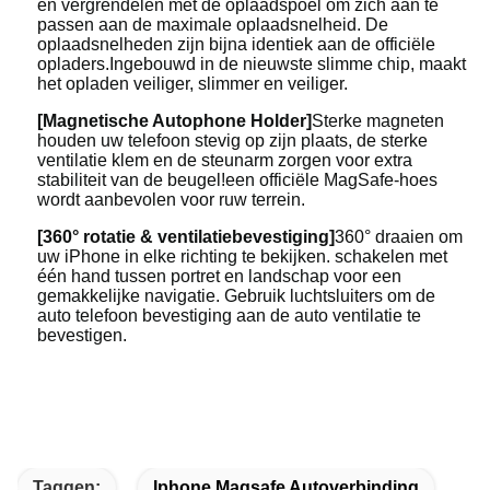
en vergrendelen met de oplaadspoel om zich aan te
passen aan de maximale oplaadsnelheid. De
oplaadsnelheden zijn bijna identiek aan de officiële
opladers.Ingebouwd in de nieuwste slimme chip, maakt
het opladen veiliger, slimmer en veiliger.
[Magnetische Autophone Holder]
Sterke magneten
houden uw telefoon stevig op zijn plaats, de sterke
ventilatie klem en de steunarm zorgen voor extra
stabiliteit van de beugel!een officiële MagSafe-hoes
wordt aanbevolen voor ruw terrein.
[360° rotatie & ventilatiebevestiging]
360° draaien om
uw iPhone in elke richting te bekijken. schakelen met
één hand tussen portret en landschap voor een
gemakkelijke navigatie. Gebruik luchtsluiters om de
auto telefoon bevestiging aan de auto ventilatie te
bevestigen.
Taggen:
Iphone Magsafe Autoverbinding