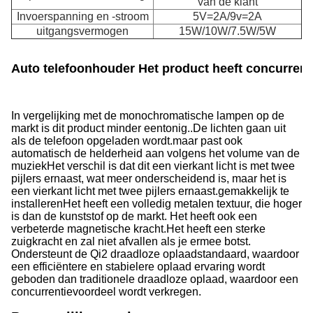
van de klant
Invoerspanning en -stroom
5V=2A/9v=2A
uitgangsvermogen
15W/10W/7.5W/5W
Auto telefoonhouder Het product heeft concurrer
In vergelijking met de monochromatische lampen op de
markt is dit product minder eentonig..De lichten gaan uit
als de telefoon opgeladen wordt.maar past ook
automatisch de helderheid aan volgens het volume van de
muziekHet verschil is dat dit een vierkant licht is met twee
pijlers ernaast, wat meer onderscheidend is, maar het is
een vierkant licht met twee pijlers ernaast.gemakkelijk te
installerenHet heeft een volledig metalen textuur, die hoger
is dan de kunststof op de markt. Het heeft ook een
verbeterde magnetische kracht.Het heeft een sterke
zuigkracht en zal niet afvallen als je ermee botst.
Ondersteunt de Qi2 draadloze oplaadstandaard, waardoor
een efficiëntere en stabielere oplaad ervaring wordt
geboden dan traditionele draadloze oplaad, waardoor een
concurrentievoordeel wordt verkregen.