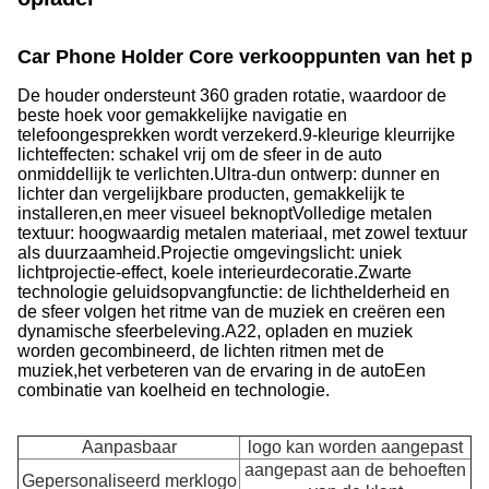
Car Phone Holder Core verkooppunten van het pr
De houder ondersteunt 360 graden rotatie, waardoor de
beste hoek voor gemakkelijke navigatie en
telefoongesprekken wordt verzekerd.
9-kleurige kleurrijke
lichteffecten: schakel vrij om de sfeer in de auto
onmiddellijk te verlichten.Ultra-dun ontwerp: dunner en
lichter dan vergelijkbare producten, gemakkelijk te
installeren,en meer visueel beknoptVolledige metalen
textuur: hoogwaardig metalen materiaal, met zowel textuur
als duurzaamheid.Projectie omgevingslicht: uniek
lichtprojectie-effect, koele interieurdecoratie.Zwarte
technologie geluidsopvangfunctie: de lichthelderheid en
de sfeer volgen het ritme van de muziek en creëren een
dynamische sfeerbeleving.A22, opladen en muziek
worden gecombineerd, de lichten ritmen met de
muziek,het verbeteren van de ervaring in de autoEen
combinatie van koelheid en technologie.
Aanpasbaar
logo kan worden aangepast
aangepast aan de behoeften
Gepersonaliseerd merklogo