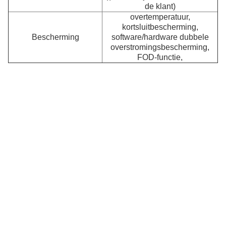
de klant)
overtemperatuur,
kortsluitbescherming,
Bescherming
software/hardware dubbele
A
overstromingsbescherming,
FOD-functie,
3
Dr
on
on
z
l
al
po
vo
na
e
vi
v
d
ma
k