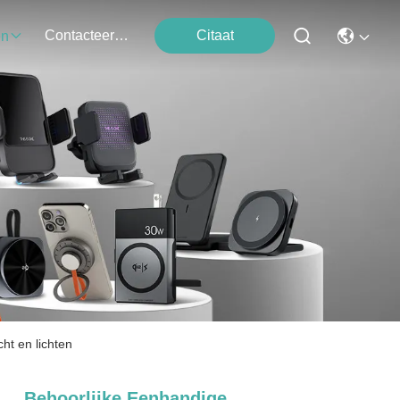
Contacteer Ons
Citaat
en
ht en lichten
Behoorlijke Eenhandige