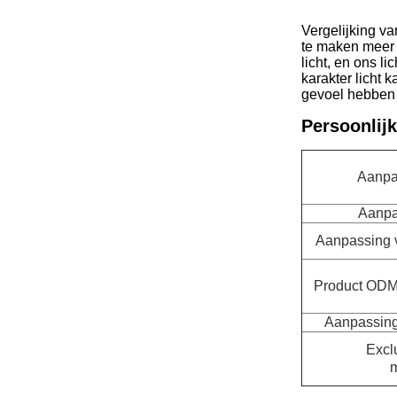
Vergelijking v
te maken meer 
licht, en ons l
karakter licht 
gevoel hebben a
Persoonlijk
Aanpa
Aanpa
Aanpassing va
Product ODM 
Aanpassing 
Excl
m