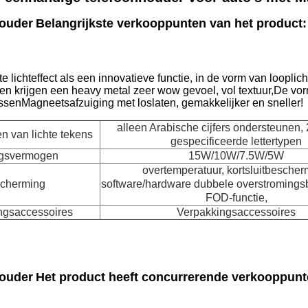
ouder
Belangrijkste verkooppunten van het product:
te lichteffect als een innovatieve functie, in de vorm van loop
en krijgen een heavy metal zeer wow gevoel, vol textuur,De vor
assenMagneetsafzuiging met loslaten, gemakkelijker en sneller!
alleen Arabische cijfers ondersteunen, 
n van lichte tekens
gespecificeerde lettertypen
ngsvermogen
15W/10W/7.5W/5W
overtemperatuur, kortsluitbescher
cherming
software/hardware dubbele overstromings
FOD-functie,
ngsaccessoires
Verpakkingsaccessoires
ouder
Het product heeft concurrerende verkooppun