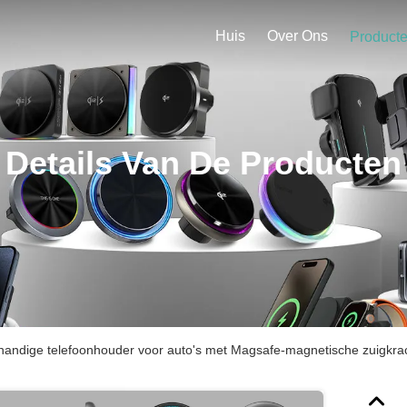
Huis
Over Ons
Product
Details Van De Producten
handige telefoonhouder voor auto's met Magsafe-magnetische zuigkrac