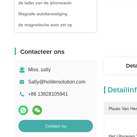
de lader van de iphoneauto
Magsafe-autobevestiging
de magnetische auto zet op
Contacteer ons
Deta
Miss. sally
Sally@holdersolution.com
Detailin
+86 13828105941
Plaats Van He
Contact nu
Het Uitvoeren