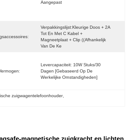
Aangepast
Verpakkingslijst:Kleurige Doos + 2A 
Tot En Met C Kabel + 
gsaccessoires:
Magneetplaat + Clip ((afhankelijk 
Van De Ke
Levercapaciteit: 10W Stuks/30 
Vermogen:
Dagen [gebaseerd Op De 
Werkelijke Omstandigheden]
ische zuigwagentelefoonhouder
, 
agsafe-magnetische zuigkracht en lichten