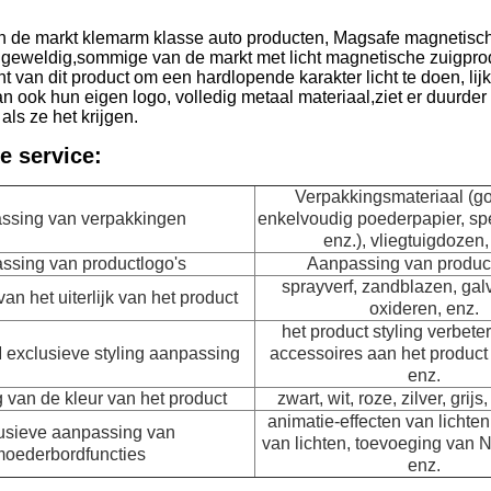
an de markt klemarm klasse auto producten, Magsafe magnetisch
geweldig,sommige van de markt met licht magnetische zuigprod
icht van dit product om een hardlopende karakter licht te doen, l
kan ook hun eigen logo, volledig metaal materiaal,ziet er duurder 
ls ze het krijgen.
e service:
Verpakkingsmateriaal (go
ssing van verpakkingen
enkelvoudig poederpapier, spe
enz.), vliegtuigdozen,
ssing van productlogo's
Aanpassing van produc
sprayverf, zandblazen, gal
n het uiterlijk van het product
oxideren, enz.
het product styling verbete
exclusieve styling aanpassing
accessoires aan het product
enz.
van de kleur van het product
zwart, wit, roze, zilver, grijs,
animatie-effecten van lichten
usieve aanpassing van
van lichten, toevoeging van 
oederbordfuncties
enz.