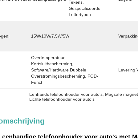
Tekens, 
Gespecificeerde 
Lettertypen
ogen:
15W/10W/7.5W/5W
Verpakkin
Overtemperatuur, 
Kortsluitbescherming, 
Software/hardware Dubbele 
Levering 
Overstromingsbescherming, FOD-
Funct
Eenhands telefoonhouder voor auto's
, 
Magsafe magnet
Lichte telefoonhouder voor auto's
omschrijving
e eenhandige telefoonhouder voor auto's met M