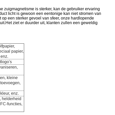
e zuigmagnetisme is sterker, kan de gebruiker ervaring
uct licht is gewoon een eentonige kan niet stromen van
ijkt op een sterker gevoel van sfeer, onze hardlopende
uit.Het ziet er duurder uit, klanten zullen een geweldig
lfpapier,
ciaal papier,
 enz.
tlogo's
vaniseren,
ren, kleine
 toevoegen,
 kleur, enz.
, helderheid
NFC-functies,