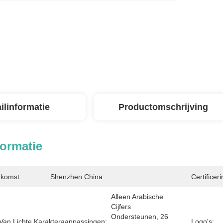
ilinformatie
Productomschrijving
formatie
rkomst:
Shenzhen China
Certificeri
Alleen Arabische 
Cijfers 
Ondersteunen, 26 
 Van Lichte Karakteraanpassingen:
Logo's: