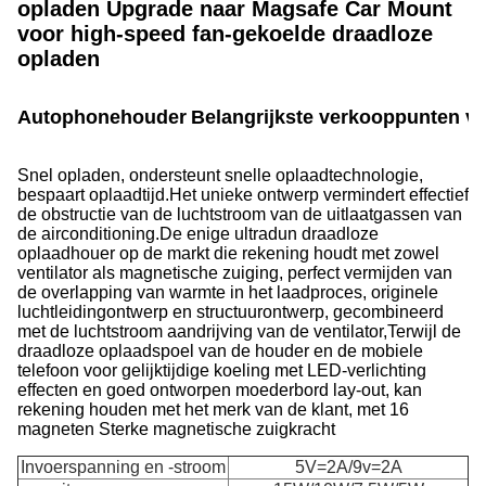
opladen Upgrade naar Magsafe Car Mount
voor high-speed fan-gekoelde draadloze
opladen
Autophonehouder
Belangrijkste verkooppunten va
Snel opladen, ondersteunt snelle oplaadtechnologie,
bespaart oplaadtijd.
Het unieke ontwerp vermindert effectief
de obstructie van de luchtstroom van de uitlaatgassen van
de airconditioning.De enige ultradun draadloze
oplaadhouer op de markt die rekening houdt met zowel
ventilator als magnetische zuiging, perfect vermijden van
de overlapping van warmte in het laadproces, originele
luchtleidingontwerp en structuurontwerp, gecombineerd
met de luchtstroom aandrijving van de ventilator,Terwijl de
draadloze oplaadspoel van de houder en de mobiele
telefoon voor gelijktijdige koeling met LED-verlichting
effecten en goed ontworpen moederbord lay-out, kan
rekening houden met het merk van de klant, met 16
magneten Sterke magnetische zuigkracht
Invoerspanning en -stroom
5V=2A/9v=2A