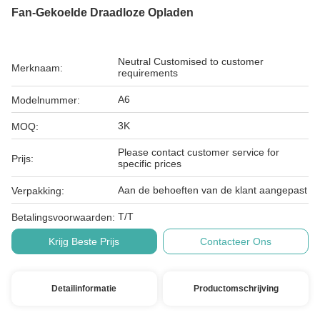
Fan-Gekoelde Draadloze Opladen
Neutral Customised to customer
Merknaam:
requirements
A6
Modelnummer:
3K
MOQ:
Please contact customer service for
Prijs:
specific prices
Aan de behoeften van de klant aangepast
Verpakking:
T/T
Betalingsvoorwaarden:
Krijg Beste Prijs
Contacteer Ons
Detailinformatie
Productomschrijving