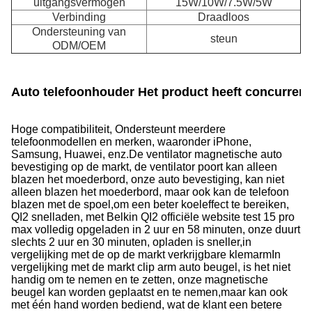
uitgangsvermogen
15W/10W/7.5W/5W
Verbinding
Draadloos
Ondersteuning van
steun
ODM/OEM
Auto telefoonhouder Het product heeft concurrer
Hoge compatibiliteit, Ondersteunt meerdere
telefoonmodellen en merken, waaronder iPhone,
Samsung, Huawei, enz.
De ventilator magnetische auto
bevestiging op de markt, de ventilator poort kan alleen
blazen het moederbord, onze auto bevestiging, kan niet
alleen blazen het moederbord, maar ook kan de telefoon
blazen met de spoel,om een beter koeleffect te bereiken,
QI2 snelladen, met Belkin QI2 officiële website test 15 pro
max volledig opgeladen in 2 uur en 58 minuten, onze duurt
slechts 2 uur en 30 minuten, opladen is sneller,in
vergelijking met de op de markt verkrijgbare klemarmIn
vergelijking met de markt clip arm auto beugel, is het niet
handig om te nemen en te zetten, onze magnetische
beugel kan worden geplaatst en te nemen,maar kan ook
met één hand worden bediend, wat de klant een betere