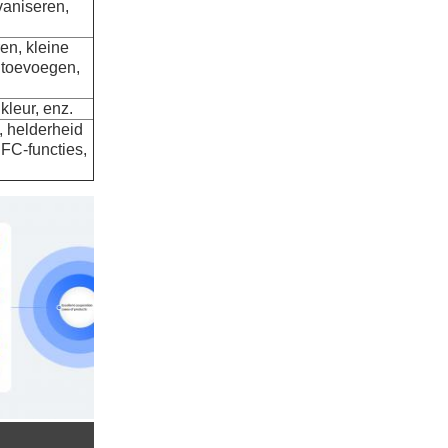
vaniseren,
ren, kleine
 toevoegen,
 kleur, enz.
, helderheid
NFC-functies,