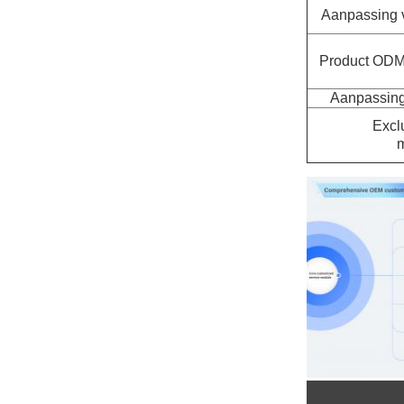
Aanpassing va
Product ODM 
Aanpassing 
Excl
m