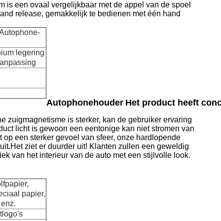
m is een ovaal vergelijkbaar met de appel van de spoel
and release, gemakkelijk te bedienen met één hand
 Autophone-
nium legering
aanpassing
Autophonehouder
Het product heeft con
e zuigmagnetisme is sterker, kan de gebruiker ervaring
uct licht is gewoon een eentonige kan niet stromen van
ijkt op een sterker gevoel van sfeer, onze hardlopende
uit.Het ziet er duurder uit! Klanten zullen een geweldig
k van het interieur van de auto met een stijlvolle look.
lfpapier,
ciaal papier,
 enz.
tlogo's