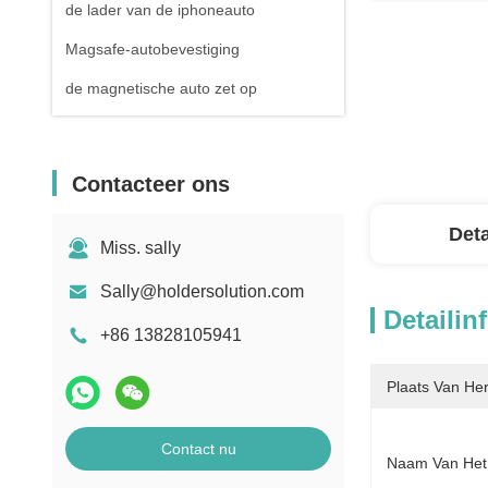
de lader van de iphoneauto
Magsafe-autobevestiging
de magnetische auto zet op
Contacteer ons
Deta
Miss. sally
Sally@holdersolution.com
Detailin
+86 13828105941
Plaats Van He
Contact nu
Naam Van Het 