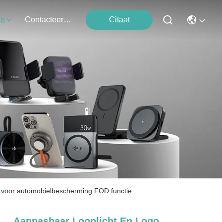
Contacteer Ons
Citaat
en
 voor automobielbescherming FOD functie
Aanpasbaar Looplicht En Logo