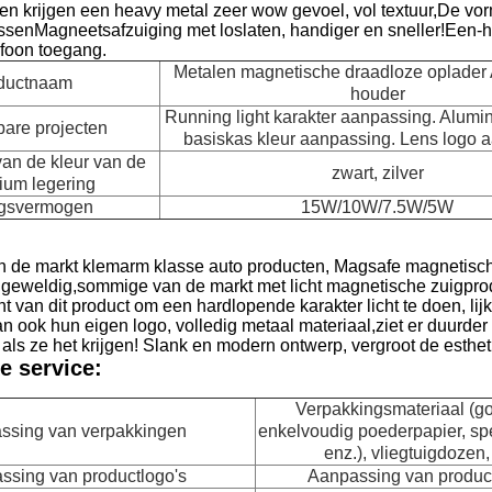
en krijgen een heavy metal zeer wow gevoel, vol textuur,De vor
assenMagneetsafzuiging met loslaten, handiger en sneller!
Een-h
efoon toegang.
Metalen magnetische draadloze oplader
ductnaam
houder
Running light karakter aanpassing. Alumi
are projecten
basiskas kleur aanpassing. Lens logo 
an de kleur van de
zwart, zilver
ium legering
ngsvermogen
15W/10W/7.5W/5W
an de markt klemarm klasse auto producten, Magsafe magnetisch
geweldig,sommige van de markt met licht magnetische zuigprod
icht van dit product om een hardlopende karakter licht te doen, l
kan ook hun eigen logo, volledig metaal materiaal,ziet er duurder 
ls ze het krijgen! Slank en modern ontwerp, vergroot de esthetie
e service:
Verpakkingsmateriaal (go
ssing van verpakkingen
enkelvoudig poederpapier, spe
enz.), vliegtuigdozen,
ssing van productlogo's
Aanpassing van produc