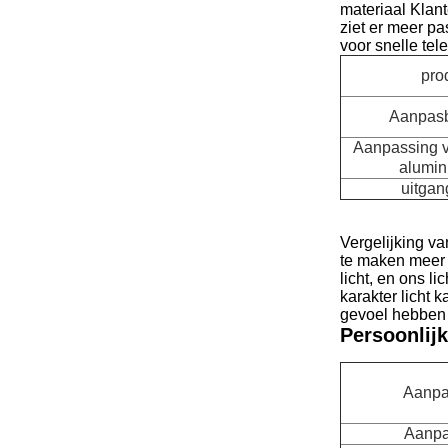
materiaal Klant
ziet er meer p
voor snelle tel
pro
Aanpasb
Aanpassing v
alumin
uitga
Vergelijking v
te maken meer 
licht, en ons l
karakter licht 
gevoel hebben a
Persoonlijk
Aanpa
Aanpa