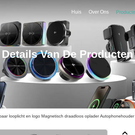
Huis
Over Ons
Product
Details Van De Producten
aar looplicht en logo Magnetisch draadloos oplader Autophonehouder