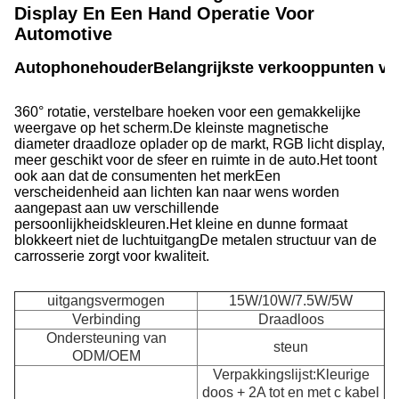
Display En Een Hand Operatie Voor
Automotive
Autophonehouder
Belangrijkste verkooppunten va
360° rotatie, verstelbare hoeken voor een gemakkelijke
weergave op het scherm.
De kleinste magnetische
diameter draadloze oplader op de markt, RGB licht display,
meer geschikt voor de sfeer en ruimte in de auto.Het toont
ook aan dat de consumenten het merkEen
verscheidenheid aan lichten kan naar wens worden
aangepast aan uw verschillende
persoonlijkheidskleuren.Het kleine en dunne formaat
blokkeert niet de luchtuitgangDe metalen structuur van de
carrosserie zorgt voor kwaliteit.
uitgangsvermogen
15W/10W/7.5W/5W
Verbinding
Draadloos
Ondersteuning van
steun
ODM/OEM
Verpakkingslijst:Kleurige
doos + 2A tot en met c kabel