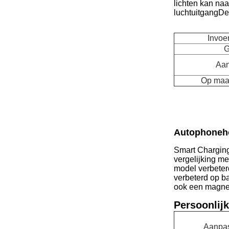
lichten kan na
luchtuitgangDe 
Invoe
G
Aan
Op maa
Autophoneh
Smart Charging
vergelijking me
model verbeter
verbeterd op ba
ook een magnet
Persoonlijk
Aanpas