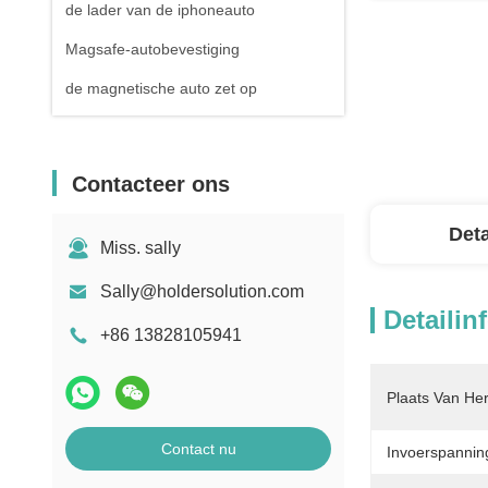
de lader van de iphoneauto
Magsafe-autobevestiging
de magnetische auto zet op
Contacteer ons
Deta
Miss. sally
Sally@holdersolution.com
Detailin
+86 13828105941
Plaats Van He
Contact nu
Invoerspannin