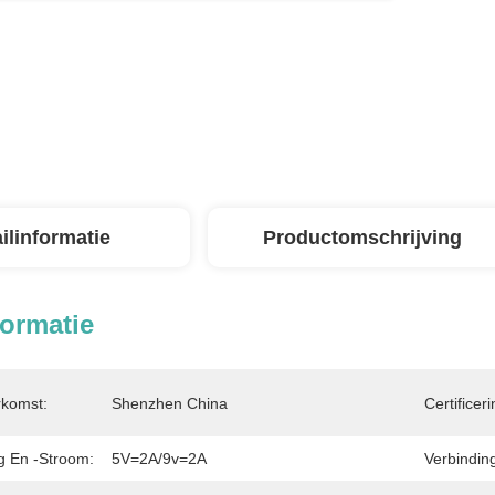
ilinformatie
Productomschrijving
formatie
rkomst:
Shenzhen China
Certificeri
g En -stroom:
5V=2A/9v=2A
Verbindin