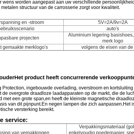
ar wens worden aangepast aan uw verschillende persoonlijkheid
metalen structuur van de carrosserie zorgt voor kwaliteit.
rspanning en -stroom
5V=2A/9v=2A
ebruiksscenario
auto's
Aluminium legering basishoes
pasbare projecten
merk logo
t gemaakte merklogo's
volgens de eisen van de 
ouder
Het product heeft concurrerende verkooppunt
 Protection, ingebouwde overlading, overstroom en kortsluiting
t de overgrote draadloze laadapparaten op de markt, die de luch
d met een grote span,en heeft de kleinste magnetische draadlo
sis van dit pijnpunt.En negen lampen die zich aanpassen.Het is 
ische versterking bereikt.
e service:
Verpakkingsmateriaal (gol
sing van verpakkingen
enkelvoudig poederpapier, spec