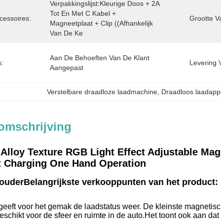
Verpakkingslijst:Kleurige Doos + 2A 
Tot En Met C Kabel + 
cessoires:
Grootte V
Magneetplaat + Clip ((afhankelijk 
Van De Ke
Aan De Behoeften Van De Klant 
s:
Levering 
Aangepast
Verstelbare draadloze laadmachine
, 
Draadloos laadapp
omschrijving
Alloy Texture RGB Light Effect Adjustable Mag
t Charging One Hand Operation
ouder
Belangrijkste verkooppunten van het product:
geeft voor het gemak de laadstatus weer.
De kleinste magnetisc
geschikt voor de sfeer en ruimte in de auto.Het toont ook aan 