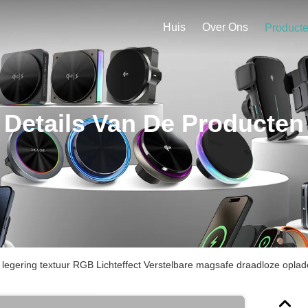
Huis
Over Ons
Product
Details Van De Producten
legering textuur RGB Lichteffect Verstelbare magsafe draadloze opla