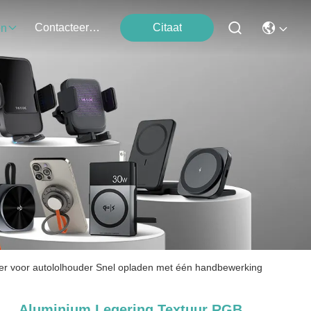
Contacteer Ons
Citaat
en
der voor autololhouder Snel opladen met één handbewerking
Aluminium Legering Textuur RGB