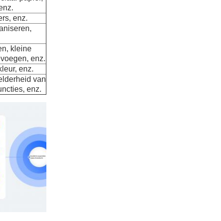
enz.
ers, enz.
aniseren,
en, kleine
evoegen, enz.
 kleur, enz.
helderheid van
ncties, enz.