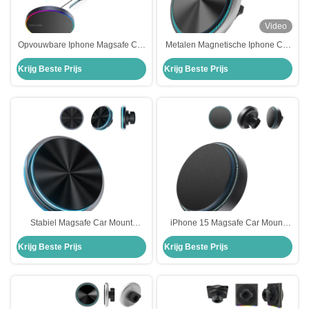
Video
Opvouwbare Iphone Magsafe Car
Metalen Magnetische Iphone Car
Mount met 9 kleuren verlichting
Charger Aanpasbaar Iphone
Krijg Beste Prijs
Krijg Beste Prijs
animatie
Magsafe Car Mount
Stabiel Magsafe Car Mount
iPhone 15 Magsafe Car Mount
Charger voor auto met kristal
Charger Stabiele verbinding met
Krijg Beste Prijs
Krijg Beste Prijs
omgevingslicht en
lichtgevoelig effect
stappenontwerp