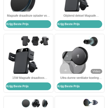
Magsafe draadloze oplader voor
Glijdend deksel Magsafe
auto's Circuit Protection voor
draadloos autolader Drieweg
Krijg Beste Prijs
Krijg Beste Prijs
iPhone 15 Pro Max
automatische
aanpassingsklemarm
Video
15W Magsafe draadloos
Ultra dunne ventilator koeling
autolader met drieweg
Magsafe draadloos autolader Q2
Krijg Beste Prijs
Krijg Beste Prijs
automatische
aanpasbaar
aanpassingsklemarm