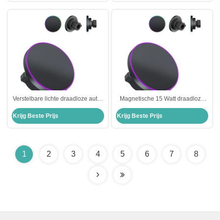
Verstelbare lichte draadloze auto-
Magnetische 15 Watt draadloze
oplader stable aansluiting en
laadmachine Stabiel met
Krijg Beste Prijs
Krijg Beste Prijs
werking
kortsluitingsbescherming
1
2
3
4
5
6
7
8